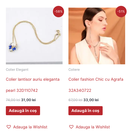
Prețul
Prețul
Prețul
Prețul
-58%
-51%
inițial
curent
inițial
curent
a
este:
a
este:
fost:
31,00 lei.
fost:
33,00 lei.
74,00 lei.
67,00 lei.
Colier Elegant
Coliere
Colier lantisor auriu eleganta
Colier fashion Chic cu Agrafa
pearl 32D11O742
32A34O722
74,00
lei
31,00
lei
67,00
lei
33,00
lei
Adaugă în coș
Adaugă în coș
Adauga la Wishlist
Adauga la Wishlist