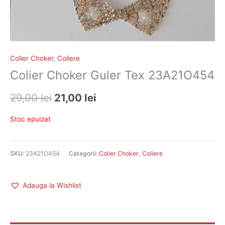
Colier Choker
,
Coliere
Colier Choker Guler Tex 23A21O454
29,00
lei
21,00
lei
Stoc epuizat
SKU:
23A21O454
Categorii:
Colier Choker
,
Coliere
Adauga la Wishlist