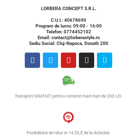
LORBERA CONCEPT S.R.L.
C.U.I.: 40678690
Program de lucru: 09:00 - 16:00
Telefon: 0774452102
Email: contact@lorberastyle.ro
Sediu Social: Cluj-Napoca, Donath 200
F
T
Y
I
S
a
w
o
n
k
c
i
u
s
y
e
t
t
t
p
b
t
u
a
e
o
e
b
g
Transport GRATUIT pentru comenzi mari mari de 200 LEI.
o
r
e
r
k
a
m
Posibilitate de retur in 14 ZILE de la Achizitie.