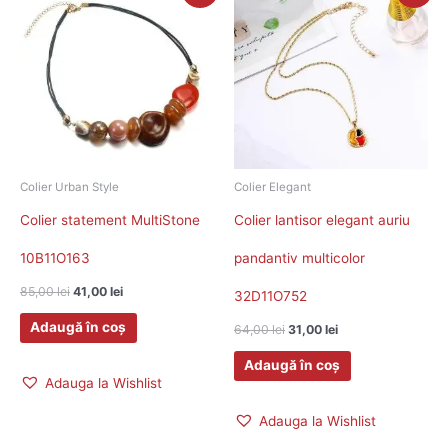
a
este:
a
este:
fost:
41,00 lei.
fost:
31,00 lei.
85,00 lei.
64,00 lei.
Colier Urban Style
Colier Elegant
Colier statement MultiStone
Colier lantisor elegant auriu
10B11O163
pandantiv multicolor
85,00
lei
41,00
lei
32D11O752
Adaugă în coș
64,00
lei
31,00
lei
Adaugă în coș
Adauga la Wishlist
Adauga la Wishlist