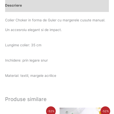
Descriere
Colier Choker in forma de Guler cu margerele cusute manual.
Un accesroiu elegant si de impact.
Lungime colier: 35 cm
Inchidere: prin legare snur
Material: textil, margele acrilice
Produse similare
Prețul
Prețul
Prețul
Prețul
-52%
-52%
inițial
curent
inițial
curent